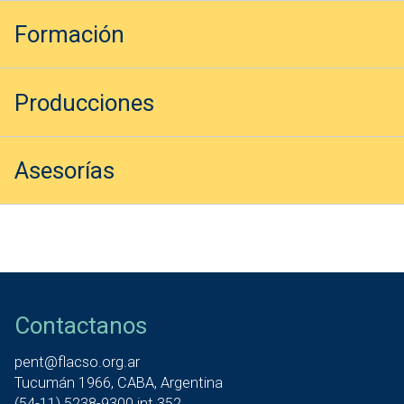
Formación
Producciones
Asesorías
Contactanos
pent@flacso.org.ar
Tucumán 1966, CABA, Argentina
(54-11) 5238-9300 int 352