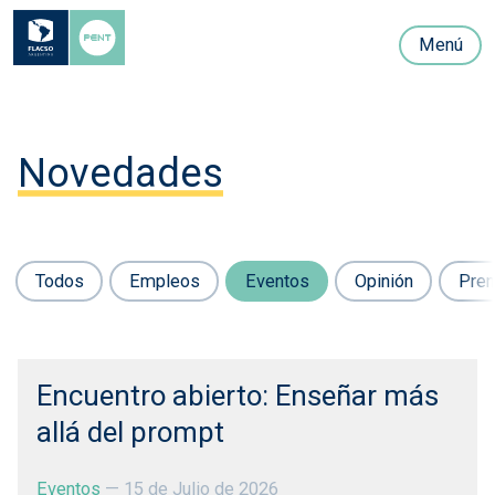
Menú
Novedades
Todos
Empleos
Eventos
Opinión
Pre
Encuentro abierto: Enseñar más
allá del prompt
Eventos
—
15 de Julio de 2026