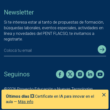
Newsletter
Si te interesa estar al tanto de propuestas de formación,
búsquedas laborales, eventos especiales, actividades en
línea y novedades del PENT FLACSO, te invitamos a
registrarte.
Seguinos
©
2026
Proyecto Educación y Nuevas Tecnologías
Facultad Latinoamericana de Ciencias Sociales
—
Sede
Últimos días 💥
Certificate en IA para innovar en el
Argentina
aula —
Más info