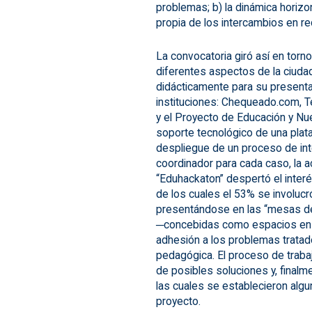
problemas; b) la dinámica horizon
propia de los intercambios en r
La convocatoria giró así en torn
diferentes aspectos de la ciuda
didácticamente para su presenta
instituciones: Chequeado.com, T
y el Proyecto de Educación y Nu
soporte tecnológico de una plat
despliegue de un proceso de in
coordinador para cada caso, la ac
“Eduhackaton” despertó el inte
de los cuales el 53% se involuc
presentándose en las “mesas de
─concebidas como espacios en l
adhesión a los problemas tratad
pedagógica. El proceso de trabaj
de posibles soluciones y, finalm
las cuales se establecieron algu
proyecto.