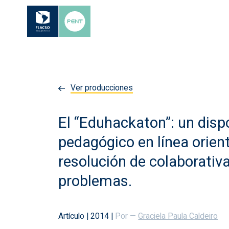
Ver producciones
El “Eduhackaton”: un disp
pedagógico en línea orien
resolución de colaborativ
problemas.
Artículo
|
2014
|
Por —
Graciela Paula Caldeiro