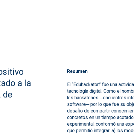
ositivo
Resumen
tado a la
El “Eduhackaton” fue una activi
tecnología digital. Como el nombr
a de
los hackatones ─encuentros inte
software─ por lo que fue su obje
desafío de compartir conocimien
concretos en un tiempo acotado.
experimental, conformó una expe
que permitió integrar: a) los mo