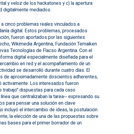
tal y veloz de los hackatones y c) la apertura
ed digitalmente mediados.
o a cinco problemas reales vinculados a
danía digital. Estos problemas, procesados
ción, fueron aportados por las siguientes
echo, Wikimedia Argentina, Fundación Temaiken
evas Tecnologías de Flacso Argentina. Con el
aforma digital especialmente diseñada para el
tercambio en red y el acompañamiento de un
tividad se desarrolló durante cuatro días. El
rés de aproximadamente doscientos adherentes,
ró activamente. Los interesados fueron
 trabajo” dispuestas para cada caso
ínea que centralizaban la tarea─ expresando su
os para pensar una solución en clave
o incluyó el intercambio de ideas, la postulación
ente, la elección de una de las propuestas sobre
nas bases para el primer borrador de un