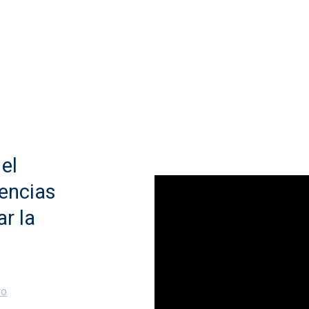
el
rencias
ar la
ro