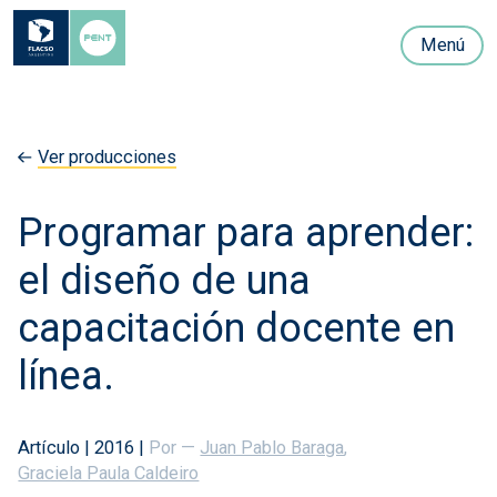
Menú
Ver producciones
Programar para aprender:
el diseño de una
capacitación docente en
línea.
Artículo
|
2016
|
Por —
Juan Pablo Baraga
,
Graciela Paula Caldeiro