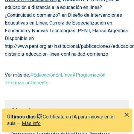
educación a distancia a la educación en línea?
¿Continuidad o comienzo? en Diseño de Intervenciones
Educativas en Línea, Carrera de Especialización en
Educación y Nuevas Tecnologías. PENT, Flacso Argentina.
Disponible en:
http://www.pent.org.ar/institucional/publicaciones/educacio
distancia-educacion-linea-continuidad-comienzo
Ver más de:
#EducaciónEnLínea
#Programación
#FormaciónDocente
Cómo citar
Últimos días 💥
Certificate en IA para innovar en el
Baraga, J. P.; Caldeiro, G. (2016) Programar para Aprender.
aula —
Más info
En IV Congreso de Creatividad, Diseño y Comunicación para