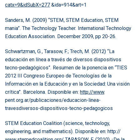
catx=9&idSubX=277
&ida=914&art=1
Sanders, M. (2009) “STEM, STEM Education, STEM
mania”. The Technology Teacher. International Technology
Education Association. December 2009, pp 20-26.
Schwartzman, G., Tarasow, F.; Trech, M. (2012) “La
educación en línea a través de diversos dispositivos
tecno-pedagógicos”. Resumen de la ponencia en “TIES
2012 III Congreso Europeo de Tecnologías de la
Información en la Educación y en la Sociedad: Una visión
crítica”. Barcelona. Disponible en:
http://www
.
pent.org.ar/publicaciones/educacion-linea-
travesdiversos-dispositivos-tecno-pedagogicos
STEM Education Coalition (science, technology,
engineering, and mathematics). Disponible en: http://
www.stemedcoalition.org/
TARASOW, F. (2010) ¿De la