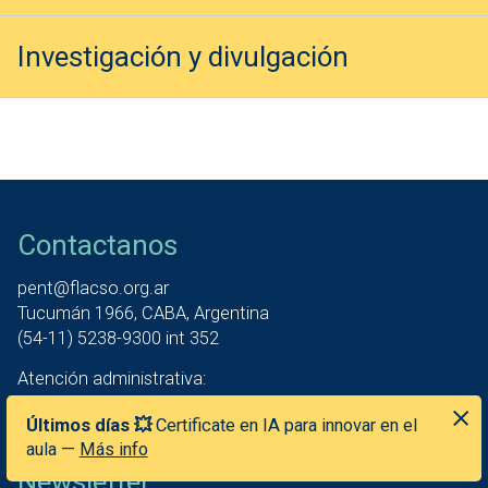
Investigación y divulgación
Contactanos
pent@flacso.org.ar
Tucumán 1966, CABA, Argentina
(54-11) 5238-9300 int 352
Atención administrativa:
días hábiles, por correo electrónico.
Últimos días 💥
Certificate en IA para innovar en el
aula —
Más info
Newsletter