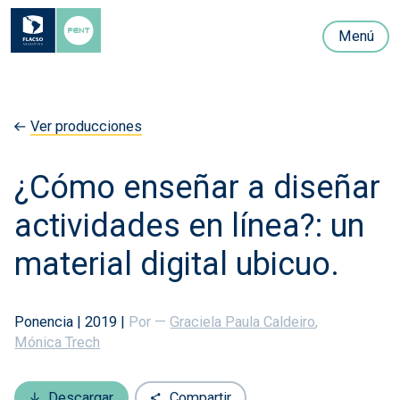
Menú
Ver producciones
¿Cómo enseñar a diseñar
actividades en línea?: un
material digital ubicuo.
Ponencia
|
2019
|
Por —
Graciela Paula Caldeiro
,
Mónica Trech
Descargar
Compartir