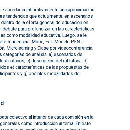
 fue abordar colaborativamente una aproximación
ntes tendencias que actualmente, en escenarios
a dentro de la oferta general de educación en
 un debate para profundizar en las características
ínea como modalidad educativa. Luego, se le
siete tendencias: Mooc, EeL Modelo PENT,
ión, Microlearning y Clase por videoconferencia.
s categorías de análisis: a) escenarios de
estinatarios, c) descripción del rol tutorial d)
idos e) características de las propuestas de
articipantes y g) posibles modalidades de
ed
te colectivo al interior de cada comisión en la
 generales como introducción al tema. En este
a puesta en común un evento sincrónico en