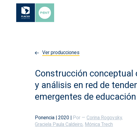
Ver producciones
Construcción conceptual 
y análisis en red de tende
emergentes de educación 
Ponencia
|
2020
|
Por —
Corina Rogovsky
,
Graciela Paula Caldeiro
,
Mónica Trech