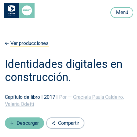
Menú
Ver producciones
Identidades digitales en
construcción.
Capítulo de libro
|
2017
|
Por —
Graciela Paula Caldeiro
,
Valeria Odetti
Descargar
Compartir