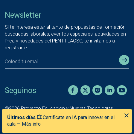
Newsletter
Si te interesa estar al tanto de propuestas de formación,
búsquedas laborales, eventos especiales, actividades en
línea y novedades del PENT FLACSO, te invitamos a
registrarte.
Seguinos
©
2026
Proyecto Educación y Nuevas Tecnologías
Facultad Latinoamericana de Ciencias Sociales
—
Sede
Últimos días 💥
Certificate en IA para innovar en el
Argentina
aula —
Más info