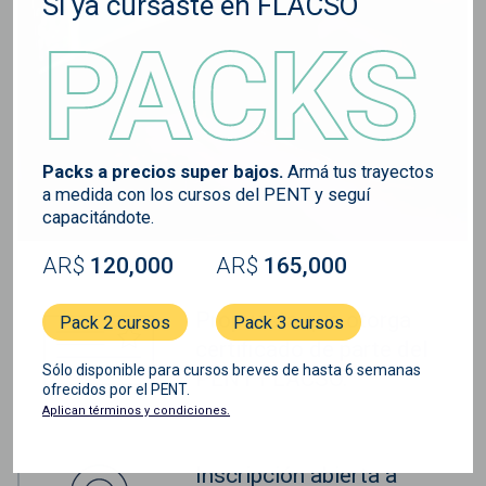
Si ya cursaste en FLACSO
PACKS
Packs a precios super bajos.
Armá tus trayectos
a medida con los cursos del PENT y seguí
capacitándote.
AR$
120,000
AR$
165,000
Propuesta que otorga
Pack 2 cursos
Pack 3 cursos
certificado de parte del
Sólo disponible para cursos breves de hasta 6 semanas
PENT FLACSO.
ofrecidos por el PENT.
Aplican términos y condiciones.
Inscripción abierta a