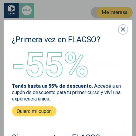
Me interesa
¿Primera vez en FLACSO?
Usina de experiencias
-55%
Curso — Entre infancias
y pantallas
Tenés hasta un 55% de descuento.
Accedé a un
cupón de descuento para tu primer curso y viví una
Actualizá tu mirada sobre las tecnologías en la vida
experiencia única.
cotidiana y escolar de niños y niñas.
Quiero mi cupón
3 semanas
100% virtual